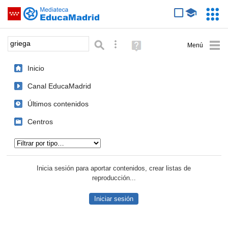
Mediateca de EducaMadrid
Saltar navegación
Servic
Educa
Palabra o frase:
Búsqueda avanzada
Ayuda
(en
ventana
Inicio
nueva)
Canal EducaMadrid
Últimos contenidos
Centros
Tipo de contenido:
Inicia sesión para aportar contenidos, crear listas de
reproducción...
Iniciar sesión