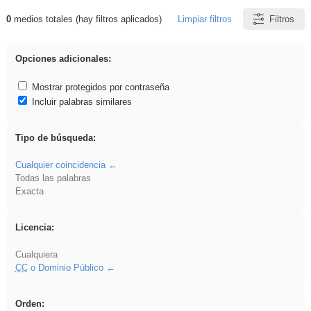
0
medios totales (hay filtros aplicados)
Limpiar filtros
Filtros
Resultados de: griega
Opciones adicionales:
Mostrar protegidos por contraseña
Incluir palabras similares
Tipo de búsqueda:
Cualquier coincidencia
Todas las palabras
Exacta
Licencia:
Cualquiera
CC
o Dominio Público
Orden: