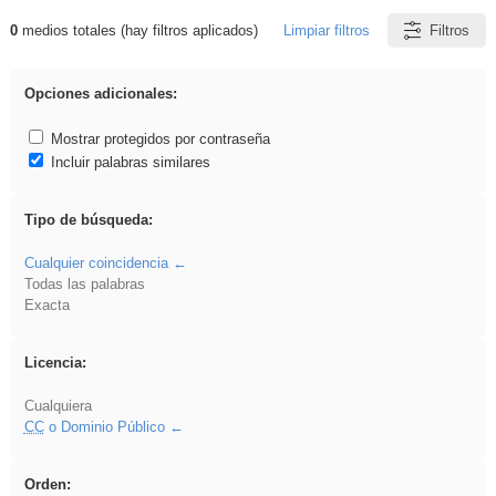
0
medios totales (hay filtros aplicados)
Limpiar filtros
Filtros
Resultados de: griega
Opciones adicionales:
Mostrar protegidos por contraseña
Incluir palabras similares
Tipo de búsqueda:
Cualquier coincidencia
Todas las palabras
Exacta
Licencia:
Cualquiera
CC
o Dominio Público
Orden: