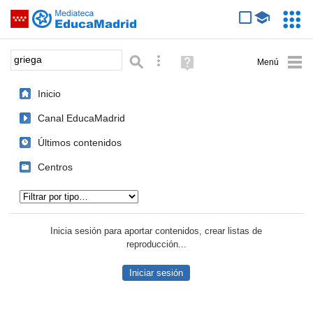
Mediateca de EducaMadrid
Saltar navegación
Servic
Educa
Palabra o frase:
Búsqueda avanzada
Ayuda
(en
ventana
Inicio
nueva)
Canal EducaMadrid
Últimos contenidos
Centros
Tipo de contenido:
Inicia sesión para aportar contenidos, crear listas de
reproducción...
Iniciar sesión