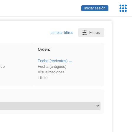
Servic
Iniciar sesión
Educa
Limpiar filtros
Filtros
Orden:
Fecha (recientes)
ico
Fecha (antiguos)
Visualizaciones
Título