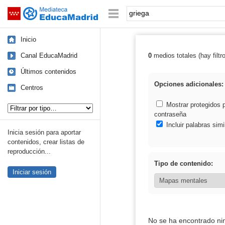
Mediateca de EducaMadrid
Saltar navegación
Palabra o frase:
Inicio
Canal EducaMadrid
0
medios totales (hay filtr
Resultados de: 
Últimos contenidos
Opciones adicionales:
Centros
Tipo de contenido:
Mostrar protegidos 
contraseña
Incluir palabras simi
Inicia sesión para aportar
contenidos, crear listas de
reproducción...
Tipo de contenido:
Iniciar sesión
No se ha encontrado ni