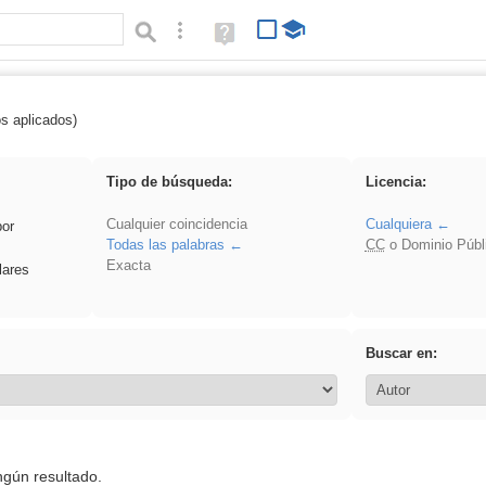
Búsqueda avanzada
Ayuda
(en
ventana
nueva)
os aplicados)
griega
Tipo de búsqueda:
Licencia:
Cualquier coincidencia
Cualquiera
por
Todas las palabras
CC
o Dominio Públ
Exacta
lares
Buscar en:
ngún resultado.