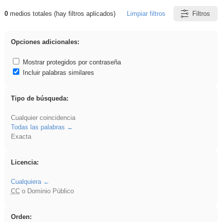
0
medios totales (hay filtros aplicados)
Limpiar filtros
Filtros
Resultados de: griega
Opciones adicionales:
Mostrar protegidos por contraseña
Incluir palabras similares
Tipo de búsqueda:
Cualquier coincidencia
Todas las palabras
Exacta
Licencia:
Cualquiera
CC
o Dominio Público
Orden: