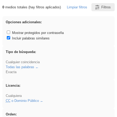
0
medios totales (hay filtros aplicados)
Limpiar filtros
Filtros
Resultados de: griega
Opciones adicionales:
Mostrar protegidos por contraseña
Incluir palabras similares
Tipo de búsqueda:
Cualquier coincidencia
Todas las palabras
Exacta
Licencia:
Cualquiera
CC
o Dominio Público
Orden: