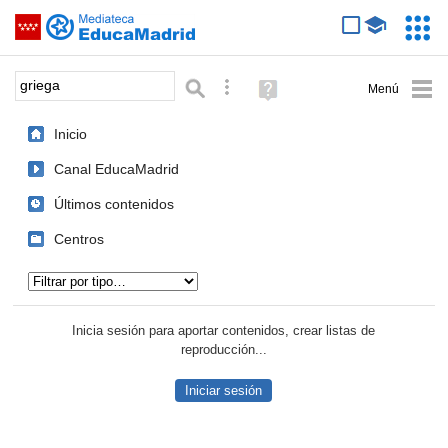
Mediateca de EducaMadrid
Saltar navegación
Servic
Educa
Palabra o frase:
Búsqueda avanzada
Ayuda
(en
ventana
Inicio
nueva)
Canal EducaMadrid
Últimos contenidos
Centros
Tipo de contenido:
Inicia sesión para aportar contenidos, crear listas de
reproducción...
Iniciar sesión