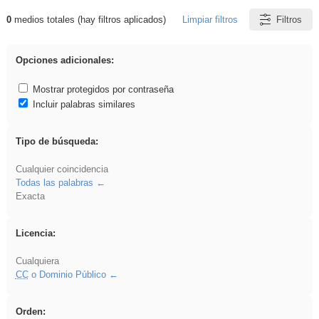
0
medios totales (hay filtros aplicados)
Limpiar filtros
Filtros
Resultados de: griega
Opciones adicionales:
Mostrar protegidos por contraseña
Incluir palabras similares
Tipo de búsqueda:
Cualquier coincidencia
Todas las palabras
Exacta
Licencia:
Cualquiera
CC
o Dominio Público
Orden: