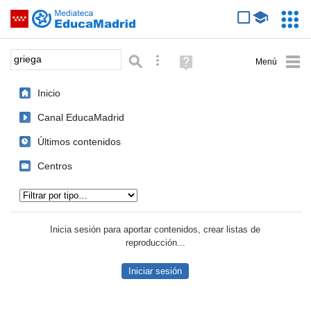
Mediateca de EducaMadrid
Saltar navegación
Servic
Educa
Palabra o frase:
Búsqueda avanzada
Ayuda
(en
ventana
Inicio
nueva)
Canal EducaMadrid
Últimos contenidos
Centros
Tipo de contenido:
Inicia sesión para aportar contenidos, crear listas de
reproducción...
Iniciar sesión