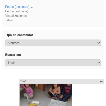
Fecha (recientes)
Fecha (antiguos)
Visualizaciones
Título
Tipo de contenido:
Buscar en:
Mos
…
Encontrado «griega» en:
Título
la
ubic
de l
bús