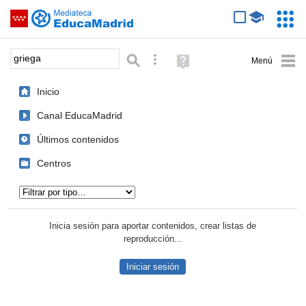
Mediateca de EducaMadrid
Saltar navegación
Servic
Educa
Palabra o frase:
Búsqueda avanzada
Ayuda
(en
ventana
Inicio
nueva)
Canal EducaMadrid
Últimos contenidos
Centros
Tipo de contenido:
Inicia sesión para aportar contenidos, crear listas de
reproducción...
Iniciar sesión