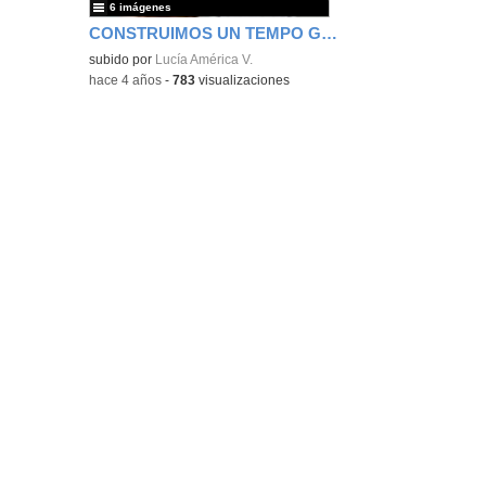
6 imágenes
CONSTRUIMOS UN TEMPO GRIEGO
subido por
Lucía América V.
-
hace 4 años
-
783
visualizaciones