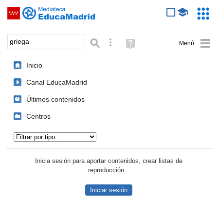
Mediateca de EducaMadrid
Saltar navegación
Servic
Educa
Palabra o frase:
Búsqueda avanzada
Ayuda
(en
ventana
Inicio
nueva)
Canal EducaMadrid
Últimos contenidos
Centros
Tipo de contenido:
Inicia sesión para aportar contenidos, crear listas de
reproducción...
Iniciar sesión