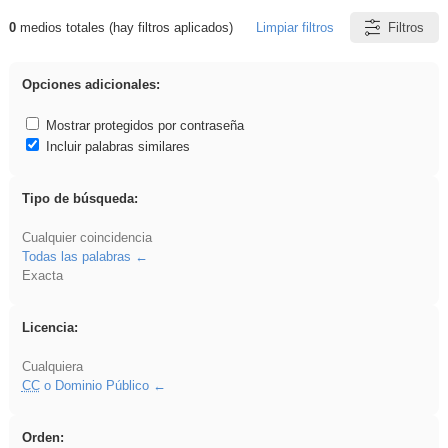
0
medios totales (hay filtros aplicados)
Limpiar filtros
Filtros
Resultados de: griega
Opciones adicionales:
Mostrar protegidos por contraseña
Incluir palabras similares
Tipo de búsqueda:
Cualquier coincidencia
Todas las palabras
Exacta
Licencia:
Cualquiera
CC
o Dominio Público
Orden: