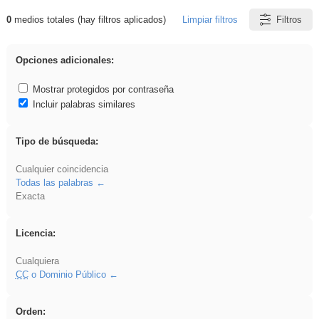
0
medios totales (hay filtros aplicados)
Limpiar filtros
Filtros
Resultados de: griega
Opciones adicionales:
Mostrar protegidos por contraseña
Incluir palabras similares
Tipo de búsqueda:
Cualquier coincidencia
Todas las palabras
Exacta
Licencia:
Cualquiera
CC
o Dominio Público
Orden: