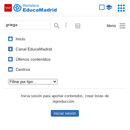
Mediateca de EducaMadrid
Saltar navegación
Servic
Educa
Palabra o frase:
Búsqueda avanzada
Ayuda
(en
ventana
Inicio
nueva)
Canal EducaMadrid
Últimos contenidos
Centros
Tipo de contenido:
Inicia sesión para aportar contenidos, crear listas de
reproducción...
Iniciar sesión