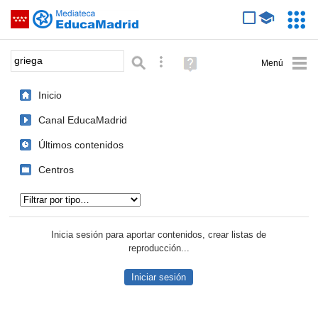
Mediateca de EducaMadrid
Saltar navegación
Servic
Educa
Palabra o frase:
Búsqueda avanzada
Ayuda
(en
ventana
Inicio
nueva)
Canal EducaMadrid
Últimos contenidos
Centros
Tipo de contenido:
Inicia sesión para aportar contenidos, crear listas de
reproducción...
Iniciar sesión