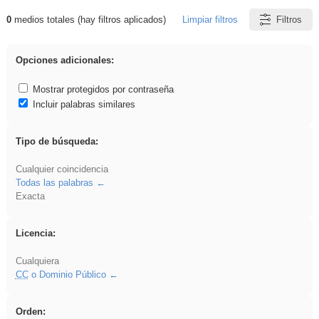
0
medios totales (hay filtros aplicados)
Limpiar filtros
Filtros
Resultados de: griega
Opciones adicionales:
Mostrar protegidos por contraseña
Incluir palabras similares
Tipo de búsqueda:
Cualquier coincidencia
Todas las palabras
Exacta
Licencia:
Cualquiera
CC
o Dominio Público
Orden: