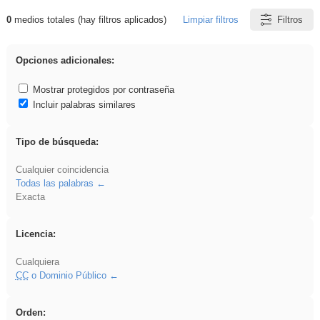
0
medios totales (hay filtros aplicados)
Limpiar filtros
Filtros
Resultados de: griega
Opciones adicionales:
Mostrar protegidos por contraseña
Incluir palabras similares
Tipo de búsqueda:
Cualquier coincidencia
Todas las palabras
Exacta
Licencia:
Cualquiera
CC
o Dominio Público
Orden: