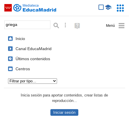
Mediateca de EducaMadrid
Saltar navegación
Servic
Educa
Palabra o frase:
Búsqueda avanzada
Ayuda
(en
ventana
Inicio
nueva)
Canal EducaMadrid
Últimos contenidos
Centros
Tipo de contenido:
Inicia sesión para aportar contenidos, crear listas de
reproducción...
Iniciar sesión