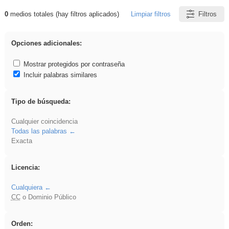
0
medios totales (hay filtros aplicados)
Limpiar filtros
Filtros
Resultados de: griega
Opciones adicionales:
Mostrar protegidos por contraseña
Incluir palabras similares
Tipo de búsqueda:
Cualquier coincidencia
Todas las palabras
Exacta
Licencia:
Cualquiera
CC
o Dominio Público
Orden: