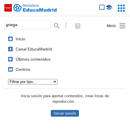
Mediateca de EducaMadrid
Saltar navegación
Servic
Educa
Palabra o frase:
Búsqueda avanzada
Ayuda
(en
ventana
Inicio
nueva)
Canal EducaMadrid
Últimos contenidos
Centros
Tipo de contenido:
Inicia sesión para aportar contenidos, crear listas de
reproducción...
Iniciar sesión