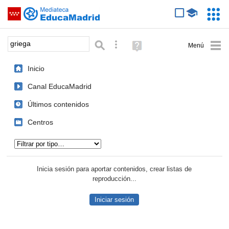
Mediateca de EducaMadrid
Saltar navegación
Servic
Educa
Palabra o frase:
Búsqueda avanzada
Ayuda
(en
ventana
Inicio
nueva)
Canal EducaMadrid
Últimos contenidos
Centros
Tipo de contenido:
Inicia sesión para aportar contenidos, crear listas de
reproducción...
Iniciar sesión