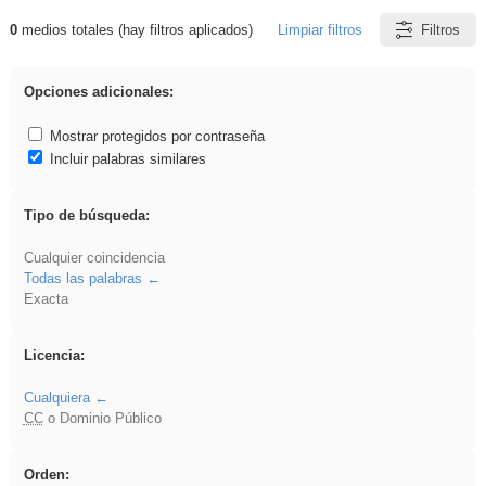
0
medios totales (hay filtros aplicados)
Limpiar filtros
Filtros
Resultados de: griega
Opciones adicionales:
Mostrar protegidos por contraseña
Incluir palabras similares
Tipo de búsqueda:
Cualquier coincidencia
Todas las palabras
Exacta
Licencia:
Cualquiera
CC
o Dominio Público
Orden: