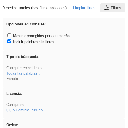
0
medios totales (hay filtros aplicados)
Limpiar filtros
Filtros
Resultados de: griega
Opciones adicionales:
Mostrar protegidos por contraseña
Incluir palabras similares
Tipo de búsqueda:
Cualquier coincidencia
Todas las palabras
Exacta
Licencia:
Cualquiera
CC
o Dominio Público
Orden: