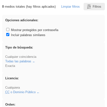
0
medios totales (hay filtros aplicados)
Limpiar filtros
Filtros
Resultados de: griega
Opciones adicionales:
Mostrar protegidos por contraseña
Incluir palabras similares
Tipo de búsqueda:
Cualquier coincidencia
Todas las palabras
Exacta
Licencia:
Cualquiera
CC
o Dominio Público
Orden: