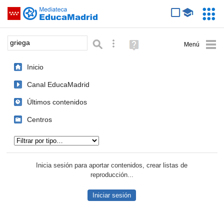
Mediateca de EducaMadrid
Saltar navegación
Servic
Educa
Palabra o frase:
Búsqueda avanzada
Ayuda
(en
ventana
Inicio
nueva)
Canal EducaMadrid
Últimos contenidos
Centros
Tipo de contenido:
Inicia sesión para aportar contenidos, crear listas de
reproducción...
Iniciar sesión