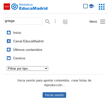
Mediateca de EducaMadrid
Saltar navegación
Servic
Educa
Palabra o frase:
Búsqueda avanzada
Ayuda
(en
ventana
Inicio
nueva)
Canal EducaMadrid
Últimos contenidos
Centros
Tipo de contenido:
Inicia sesión para aportar contenidos, crear listas de
reproducción...
Iniciar sesión