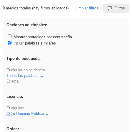
0
medios totales (hay filtros aplicados)
Limpiar filtros
Filtros
Resultados de: griega
Opciones adicionales:
Mostrar protegidos por contraseña
Incluir palabras similares
Tipo de búsqueda:
Cualquier coincidencia
Todas las palabras
Exacta
Licencia:
Cualquiera
CC
o Dominio Público
Orden: