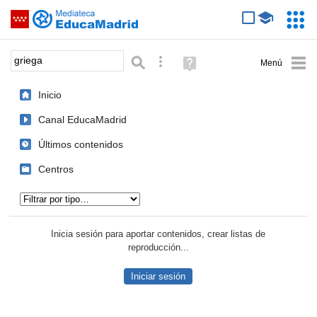
Mediateca de EducaMadrid
Saltar navegación
Servic
Educa
Palabra o frase:
Búsqueda avanzada
Ayuda
(en
ventana
Inicio
nueva)
Canal EducaMadrid
Últimos contenidos
Centros
Tipo de contenido:
Inicia sesión para aportar contenidos, crear listas de
reproducción...
Iniciar sesión