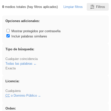
0
medios totales (hay filtros aplicados)
Limpiar filtros
Filtros
Resultados de: griega
Opciones adicionales:
Mostrar protegidos por contraseña
Incluir palabras similares
Tipo de búsqueda:
Cualquier coincidencia
Todas las palabras
Exacta
Licencia:
Cualquiera
CC
o Dominio Público
Orden: