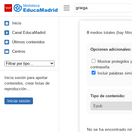
Mediateca de EducaMadrid
Saltar navegación
Palabra o frase:
Inicio
Canal EducaMadrid
0
medios totales (hay filtr
Resultados de: 
Últimos contenidos
Opciones adicionales:
Centros
Tipo de contenido:
Mostrar protegidos 
contraseña
Incluir palabras simi
Inicia sesión para aportar
contenidos, crear listas de
reproducción...
Tipo de contenido:
Iniciar sesión
No se ha encontrado ni