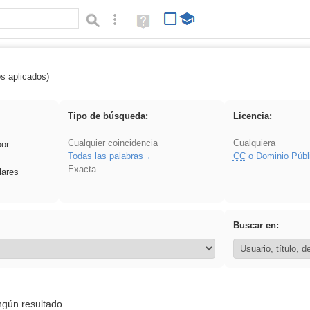
Búsqueda avanzada
Ayuda
(en
ventana
nueva)
os aplicados)
griega
Tipo de búsqueda:
Licencia:
Cualquier coincidencia
Cualquiera
por
Todas las palabras
CC
o Dominio Públ
Exacta
lares
Buscar en:
ngún resultado.