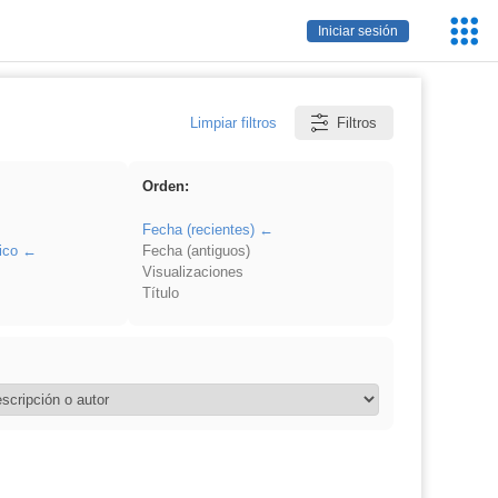
Servic
Iniciar sesión
Educa
Limpiar filtros
Filtros
Orden:
Fecha (recientes)
ico
Fecha (antiguos)
Visualizaciones
Título