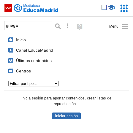
Mediateca de EducaMadrid
Saltar navegación
Servic
Educa
Palabra o frase:
Búsqueda avanzada
Ayuda
(en
ventana
Inicio
nueva)
Canal EducaMadrid
Últimos contenidos
Centros
Tipo de contenido:
Inicia sesión para aportar contenidos, crear listas de
reproducción...
Iniciar sesión