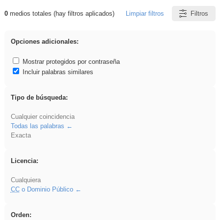
0
medios totales (hay filtros aplicados)
Limpiar filtros
Filtros
Resultados de: griega
Opciones adicionales:
Mostrar protegidos por contraseña
Incluir palabras similares
Tipo de búsqueda:
Cualquier coincidencia
Todas las palabras
Exacta
Licencia:
Cualquiera
CC
o Dominio Público
Orden: