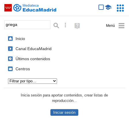
Mediateca de EducaMadrid
Saltar navegación
Servic
Educa
Palabra o frase:
Búsqueda avanzada
Ayuda
(en
ventana
Inicio
nueva)
Canal EducaMadrid
Últimos contenidos
Centros
Tipo de contenido:
Inicia sesión para aportar contenidos, crear listas de
reproducción...
Iniciar sesión