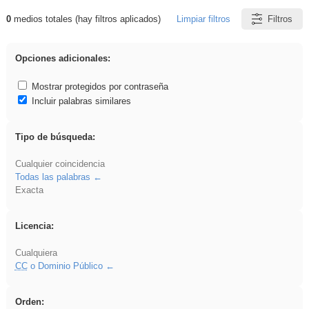
0
medios totales (hay filtros aplicados)
Limpiar filtros
Filtros
Resultados de: griega
Opciones adicionales:
Mostrar protegidos por contraseña
Incluir palabras similares
Tipo de búsqueda:
Cualquier coincidencia
Todas las palabras
Exacta
Licencia:
Cualquiera
CC
o Dominio Público
Orden: