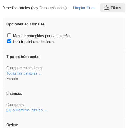
0
medios totales (hay filtros aplicados)
Limpiar filtros
Filtros
Resultados de: griega
Opciones adicionales:
Mostrar protegidos por contraseña
Incluir palabras similares
Tipo de búsqueda:
Cualquier coincidencia
Todas las palabras
Exacta
Licencia:
Cualquiera
CC
o Dominio Público
Orden: