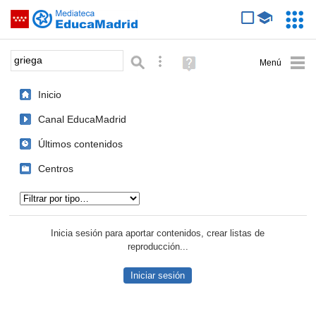
Mediateca de EducaMadrid
Saltar navegación
Servic
Educa
Palabra o frase:
Búsqueda avanzada
Ayuda
(en
ventana
Inicio
nueva)
Canal EducaMadrid
Últimos contenidos
Centros
Tipo de contenido:
Inicia sesión para aportar contenidos, crear listas de
reproducción...
Iniciar sesión