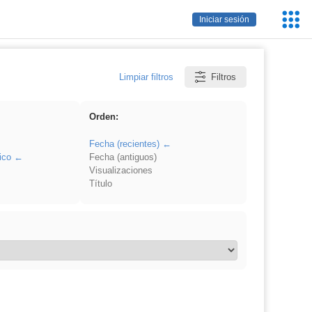
Servic
Iniciar sesión
Educa
Limpiar filtros
Filtros
Orden:
Fecha (recientes)
ico
Fecha (antiguos)
Visualizaciones
Título