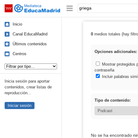
Mediateca de EducaMadrid
Saltar navegación
Palabra o frase:
Inicio
Canal EducaMadrid
0
medios totales (hay filtr
Resultados de: 
Últimos contenidos
Opciones adicionales:
Centros
Tipo de contenido:
Mostrar protegidos 
contraseña
Incluir palabras simi
Inicia sesión para aportar
contenidos, crear listas de
reproducción...
Tipo de contenido:
Iniciar sesión
No se ha encontrado ni