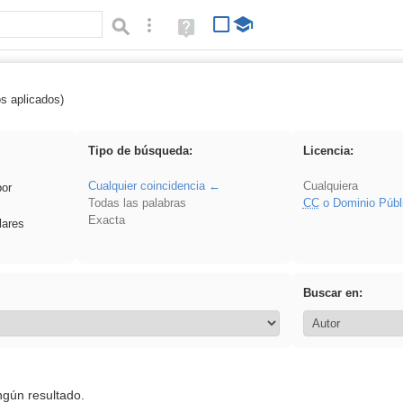
Búsqueda avanzada
Ayuda
(en
ventana
nueva)
os aplicados)
griega
Tipo de búsqueda:
Licencia:
Cualquier coincidencia
Cualquiera
por
Todas las palabras
CC
o Dominio Públ
Exacta
lares
Buscar en:
ngún resultado.