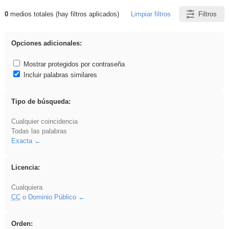
0
medios totales (hay filtros aplicados)
Limpiar filtros
Filtros
Resultados de: griega
Opciones adicionales:
Mostrar protegidos por contraseña
Incluir palabras similares
Tipo de búsqueda:
Cualquier coincidencia
Todas las palabras
Exacta
Licencia:
Cualquiera
CC
o Dominio Público
Orden: