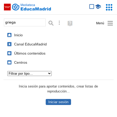
Mediateca de EducaMadrid
Saltar navegación
Servic
Educa
Palabra o frase:
Búsqueda avanzada
Ayuda
(en
ventana
Inicio
nueva)
Canal EducaMadrid
Últimos contenidos
Centros
Tipo de contenido:
Inicia sesión para aportar contenidos, crear listas de
reproducción...
Iniciar sesión