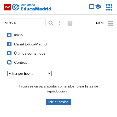
Mediateca de EducaMadrid
Saltar navegación
Servic
Educa
Palabra o frase:
Búsqueda avanzada
Ayuda
(en
ventana
Inicio
nueva)
Canal EducaMadrid
Últimos contenidos
Centros
Tipo de contenido:
Inicia sesión para aportar contenidos, crear listas de
reproducción...
Iniciar sesión