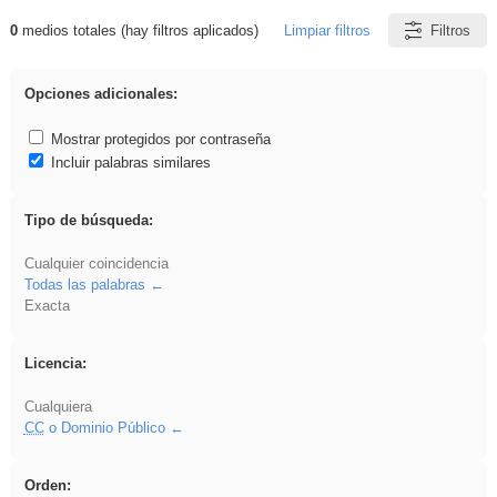
0
medios totales (hay filtros aplicados)
Limpiar filtros
Filtros
Resultados de: griega
Opciones adicionales:
Mostrar protegidos por contraseña
Incluir palabras similares
Tipo de búsqueda:
Cualquier coincidencia
Todas las palabras
Exacta
Licencia:
Cualquiera
CC
o Dominio Público
Orden: