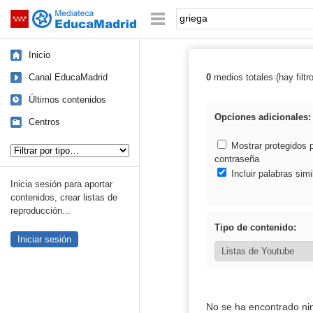
Mediateca de EducaMadrid
Saltar navegación
Palabra o frase:
Inicio
Canal EducaMadrid
0
medios totales (hay filtr
Resultados de: 
Últimos contenidos
Opciones adicionales:
Centros
Tipo de contenido:
Mostrar protegidos 
contraseña
Incluir palabras simi
Inicia sesión para aportar
contenidos, crear listas de
reproducción...
Tipo de contenido:
Iniciar sesión
No se ha encontrado ni