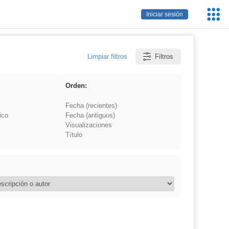
Servic
Iniciar sesión
Educa
Limpiar filtros
Filtros
Orden:
Fecha (recientes)
ico
Fecha (antiguos)
Visualizaciones
Título