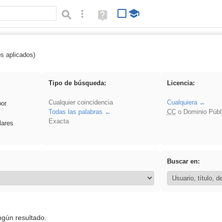
Búsqueda avanzada
Ayuda
(en
ventana
nueva)
os aplicados)
griega
Tipo de búsqueda:
Licencia:
Cualquier coincidencia
Cualquiera
por
Todas las palabras
CC
o Dominio Públ
Exacta
lares
Buscar en:
ngún resultado.