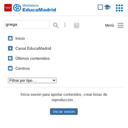
Mediateca de EducaMadrid
Saltar navegación
Servic
Educa
Palabra o frase:
Búsqueda avanzada
Ayuda
(en
ventana
Inicio
nueva)
Canal EducaMadrid
Últimos contenidos
Centros
Tipo de contenido:
Inicia sesión para aportar contenidos, crear listas de
reproducción...
Iniciar sesión