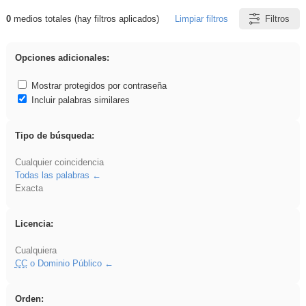
0
medios totales (hay filtros aplicados)
Limpiar filtros
Filtros
Resultados de: griega
Opciones adicionales:
Mostrar protegidos por contraseña
Incluir palabras similares
Tipo de búsqueda:
Cualquier coincidencia
Todas las palabras
Exacta
Licencia:
Cualquiera
CC
o Dominio Público
Orden: