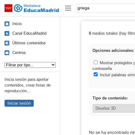
Mediateca de EducaMadrid
Saltar navegación
Palabra o frase:
Inicio
Canal EducaMadrid
0
medios totales (hay filtr
Resultados de: 
Últimos contenidos
Opciones adicionales:
Centros
Tipo de contenido:
Mostrar protegidos 
contraseña
Incluir palabras simi
Inicia sesión para aportar
contenidos, crear listas de
reproducción...
Tipo de contenido:
Iniciar sesión
No se ha encontrado ni