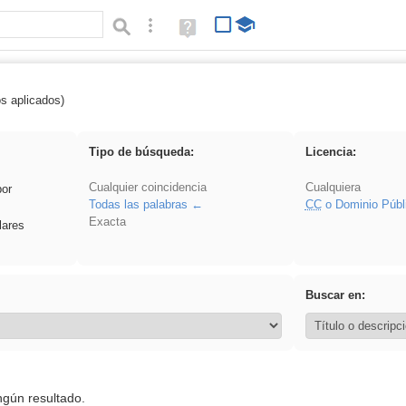
Búsqueda avanzada
Ayuda
(en
ventana
nueva)
os aplicados)
griega
Tipo de búsqueda:
Licencia:
Cualquier coincidencia
Cualquiera
por
Todas las palabras
CC
o Dominio Públ
Exacta
lares
Buscar en:
ngún resultado.