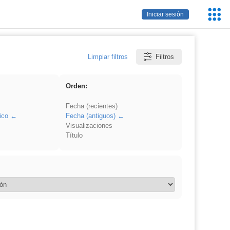
Servic
Iniciar sesión
Educa
Limpiar filtros
Filtros
Orden:
Fecha (recientes)
ico
Fecha (antiguos)
Visualizaciones
Título