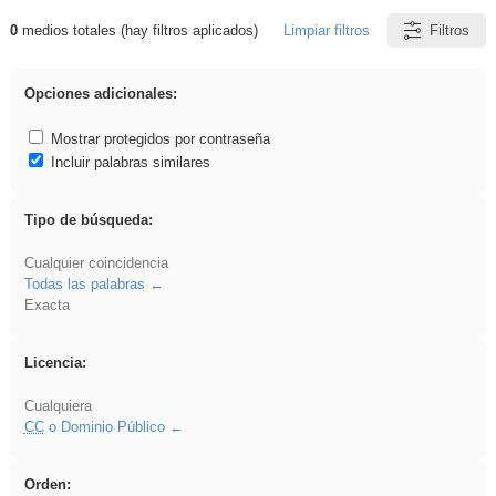
0
medios totales (hay filtros aplicados)
Limpiar filtros
Filtros
Resultados de: gritar
Opciones adicionales:
Mostrar protegidos por contraseña
Incluir palabras similares
Tipo de búsqueda:
Cualquier coincidencia
Todas las palabras
Exacta
Licencia:
Cualquiera
CC
o Dominio Público
Orden: