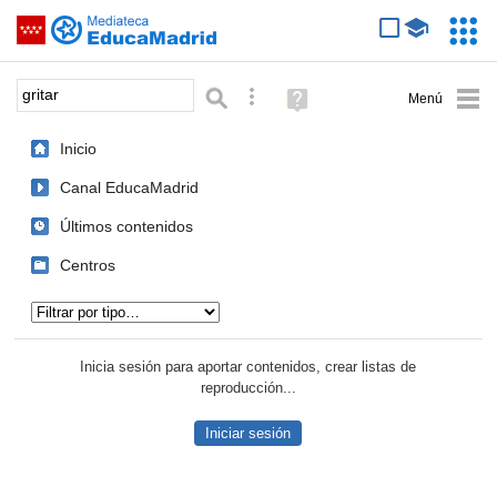
Mediateca de EducaMadrid
Saltar navegación
Servic
Educa
Palabra o frase:
Búsqueda avanzada
Ayuda
(en
ventana
Inicio
nueva)
Canal EducaMadrid
Últimos contenidos
Centros
Tipo de contenido:
Inicia sesión para aportar contenidos, crear listas de
reproducción...
Iniciar sesión