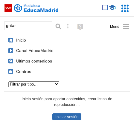
Mediateca de EducaMadrid
Saltar navegación
Servic
Educa
Palabra o frase:
Búsqueda avanzada
Ayuda
(en
ventana
Inicio
nueva)
Canal EducaMadrid
Últimos contenidos
Centros
Tipo de contenido:
Inicia sesión para aportar contenidos, crear listas de
reproducción...
Iniciar sesión