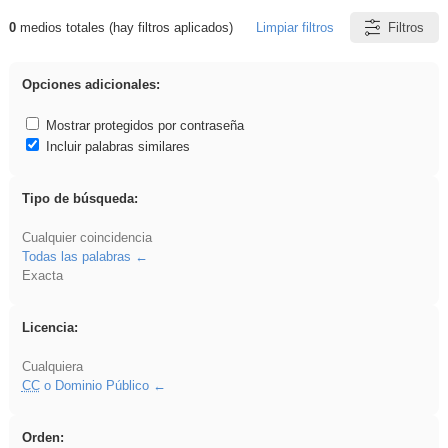
0
medios totales (hay filtros aplicados)
Limpiar filtros
Filtros
Resultados de: gritar
Opciones adicionales:
Mostrar protegidos por contraseña
Incluir palabras similares
Tipo de búsqueda:
Cualquier coincidencia
Todas las palabras
Exacta
Licencia:
Cualquiera
CC
o Dominio Público
Orden: