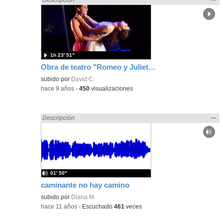
la
ubic
de l
bús
1h 23′ 51″
Obra de teatro "Romeo y Julieta (o Rocío y Marieta)" del Grupo de Teatro Fortuny. Curso 2016/2017.
subido por
David C.
-
hace 9 años
-
450
visualizaciones
Mos
…
Encontrado «gritar» en:
Descripción
la
ubic
de l
bús
01′ 50″
caminante no hay camino
subido por
Diana M.
-
hace 11 años
-
Escuchado
461
veces