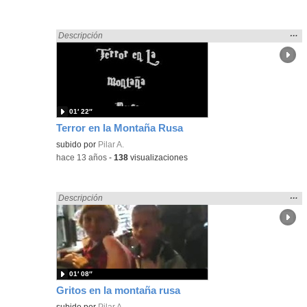
Mos
…
Encontrado «gritar» en:
Descripción
la
ubic
de l
bús
01′ 22″
Terror en la Montaña Rusa
subido por
Pilar A.
-
hace 13 años
-
138
visualizaciones
Mos
…
Encontrado «gritar» en:
Descripción
la
ubic
de l
bús
01′ 08″
Gritos en la montaña rusa
subido por
Pilar A.