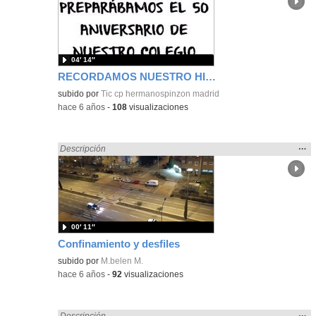
ubic
de l
bús
04′ 14″
RECORDAMOS NUESTRO HIMNO 50 ANIVERSARIO - CEIP HERMANOS PINZÓN -
subido por
Tic cp hermanospinzon madrid
-
hace 6 años
-
108
visualizaciones
Mos
…
Encontrado «gritar» en:
Descripción
la
ubic
de l
bús
00′ 11″
Confinamiento y desfiles
subido por
M.belen M.
-
hace 6 años
-
92
visualizaciones
Mos
…
Encontrado «gritar» en:
Descripción