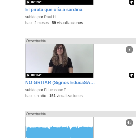
02′ 26″
El pirata que olía a sardina
Contenido educativo.
subido por
Raul H.
-
hace 2 meses
-
59
visualizaciones
Mos
…
Encontrado «gritar» en:
Descripción
la
ubic
de l
bús
00′ 04″
NO GRITAR (Signos EducaSAAC)
Contenido educativo.
subido por
Educasaac E.
-
hace un año
-
151
visualizaciones
Mos
…
Encontrado «gritar» en:
Descripción
la
ubic
de l
bús