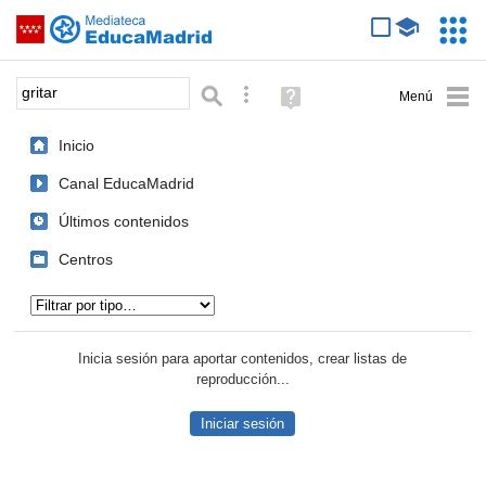
Mediateca de EducaMadrid
Saltar navegación
Servic
Educa
Palabra o frase:
Búsqueda avanzada
Ayuda
(en
ventana
Inicio
nueva)
Canal EducaMadrid
Últimos contenidos
Centros
Tipo de contenido:
Inicia sesión para aportar contenidos, crear listas de
reproducción...
Iniciar sesión