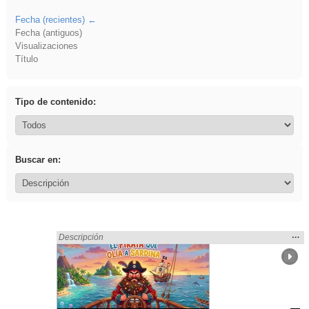
Fecha (recientes)
Fecha (antiguos)
Visualizaciones
Título
Tipo de contenido:
Buscar en:
Mos
…
Encontrado «gritar» en:
Descripción
la
ubic
de l
bús