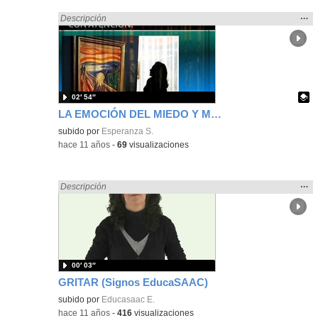
Mos
…
Encontrado «gritar» en:
Descripción
la
ubic
de l
bús
02′ 54″
LA EMOCIÓN DEL MIEDO Y MUNCH
Contenido educativo.
subido por
Esperanza S.
-
hace 11 años
-
69
visualizaciones
Mos
…
Encontrado «gritar» en:
Descripción
la
ubic
de l
bús
00′ 03″
GRITAR (Signos EducaSAAC)
subido por
Educasaac E.
-
hace 11 años
-
416
visualizaciones