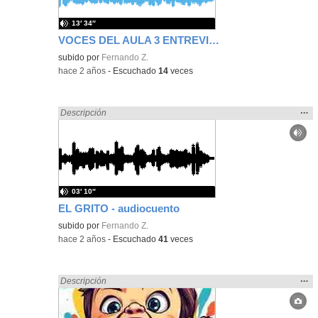
13′ 34″
VOCES DEL AULA 3 ENTREVISTA LUCIA EL GRITO CANCION FAVORITA
subido por
Fernando Z.
-
hace 2 años
-
Escuchado
14
veces
Mos
…
Encontrado «gritar» en:
Descripción
la
ubic
de l
bús
03′ 10″
EL GRITO - audiocuento
subido por
Fernando Z.
-
hace 2 años
-
Escuchado
41
veces
Mos
…
Encontrado «gritar» en:
Descripción
la
ubic
de l