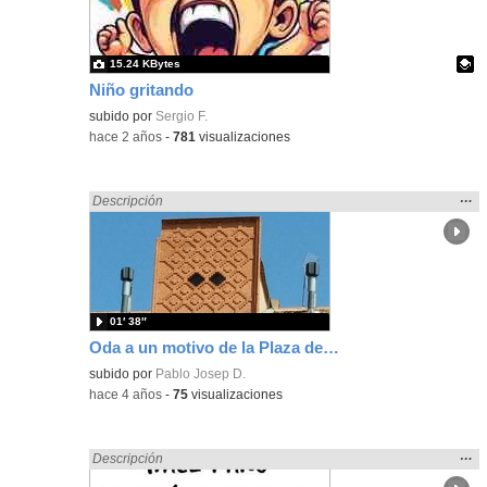
bús
15.24 KBytes
Niño gritando
Contenido educativo.
subido por
Sergio F.
-
hace 2 años
-
781
visualizaciones
Mos
…
Encontrado «gritar» en:
Descripción
la
ubic
de l
bús
01′ 38″
Oda a un motivo de la Plaza de la Remonta, de C. Vílchez
subido por
Pablo Josep D.
-
hace 4 años
-
75
visualizaciones
Mos
…
Encontrado «gritar» en:
Descripción
la