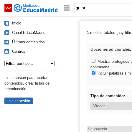
Mediateca de EducaMadrid
Saltar navegación
Palabra o frase:
Inicio
Canal EducaMadrid
1
medios totales (hay filtr
Resultados de: g
Últimos contenidos
Opciones adicionales:
Centros
Tipo de contenido:
Mostrar protegidos 
contraseña
Incluir palabras simi
Inicia sesión para aportar
contenidos, crear listas de
reproducción...
Tipo de contenido:
Iniciar sesión
Encontrado «gritar» en:
Descripción