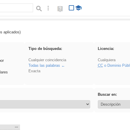
Búsqueda avanzada
Ayuda
(en
ventana
nueva)
os aplicados)
ritar
Tipo de búsqueda:
Licencia:
Cualquier coincidencia
Cualquiera
por
Todas las palabras
CC
o Dominio Públ
Exacta
lares
Buscar en:
Mostrar
…