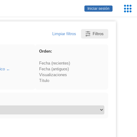
Servic
Iniciar sesión
Educa
Limpiar filtros
Filtros
Orden:
Fecha (recientes)
ico
Fecha (antiguos)
Visualizaciones
Título