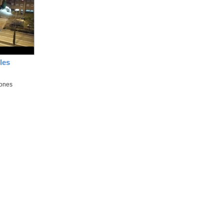
la
ubicación
de la
búsqueda
les
iones