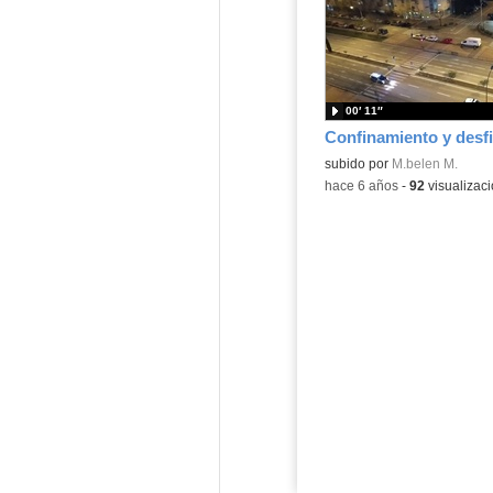
00′ 11″
Confinamiento y desfi
subido por
M.belen M.
-
hace 6 años
-
92
visualizac