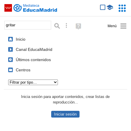
Mediateca de EducaMadrid
Saltar navegación
Servic
Educa
Palabra o frase:
Búsqueda avanzada
Ayuda
(en
ventana
Inicio
nueva)
Canal EducaMadrid
Últimos contenidos
Centros
Tipo de contenido:
Inicia sesión para aportar contenidos, crear listas de
reproducción...
Iniciar sesión