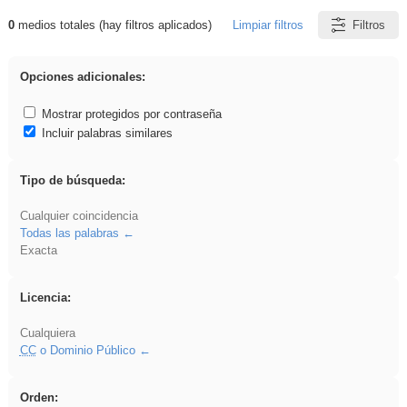
0
medios totales (hay filtros aplicados)
Limpiar filtros
Filtros
Resultados de: gritar
Opciones adicionales:
Mostrar protegidos por contraseña
Incluir palabras similares
Tipo de búsqueda:
Cualquier coincidencia
Todas las palabras
Exacta
Licencia:
Cualquiera
CC
o Dominio Público
Orden: