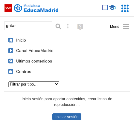
Mediateca de EducaMadrid
Saltar navegación
Servic
Educa
Palabra o frase:
Búsqueda avanzada
Ayuda
(en
ventana
Inicio
nueva)
Canal EducaMadrid
Últimos contenidos
Centros
Tipo de contenido:
Inicia sesión para aportar contenidos, crear listas de
reproducción...
Iniciar sesión