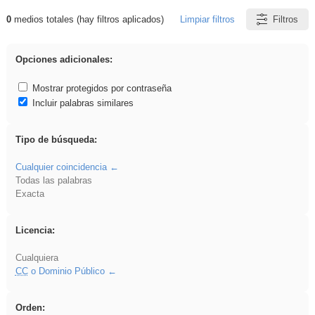
0
medios totales (hay filtros aplicados)
Limpiar filtros
Filtros
Resultados de: gritar
Opciones adicionales:
Mostrar protegidos por contraseña
Incluir palabras similares
Tipo de búsqueda:
Cualquier coincidencia
Todas las palabras
Exacta
Licencia:
Cualquiera
CC
o Dominio Público
Orden: