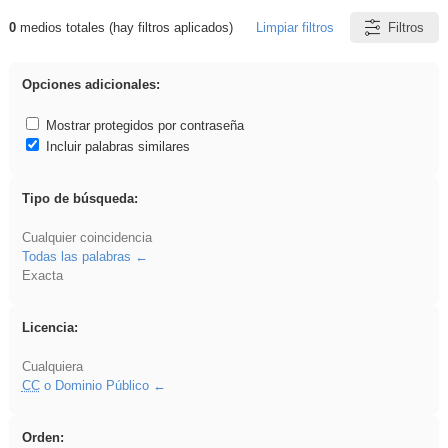
0
medios totales (hay filtros aplicados)
Limpiar filtros
Filtros
Resultados de: gritar
Opciones adicionales:
Mostrar protegidos por contraseña
Incluir palabras similares
Tipo de búsqueda:
Cualquier coincidencia
Todas las palabras
Exacta
Licencia:
Cualquiera
CC
o Dominio Público
Orden: