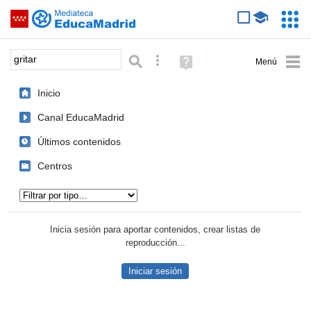
Mediateca de EducaMadrid
Saltar navegación
Servic
Educa
Palabra o frase:
Búsqueda avanzada
Ayuda
(en
ventana
Inicio
nueva)
Canal EducaMadrid
Últimos contenidos
Centros
Tipo de contenido:
Inicia sesión para aportar contenidos, crear listas de
reproducción...
Iniciar sesión