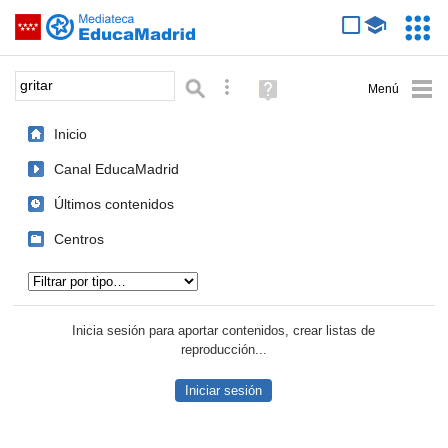
Mediateca de EducaMadrid
Saltar navegación
Servic
Educa
Palabra o frase:
Búsqueda avanzada
Ayuda
(en
ventana
Inicio
nueva)
Canal EducaMadrid
Últimos contenidos
Centros
Tipo de contenido:
Inicia sesión para aportar contenidos, crear listas de
reproducción...
Iniciar sesión