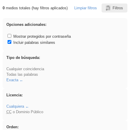
0
medios totales (hay filtros aplicados)
Limpiar filtros
Filtros
Resultados de: gritar
Opciones adicionales:
Mostrar protegidos por contraseña
Incluir palabras similares
Tipo de búsqueda:
Cualquier coincidencia
Todas las palabras
Exacta
Licencia:
Cualquiera
CC
o Dominio Público
Orden: