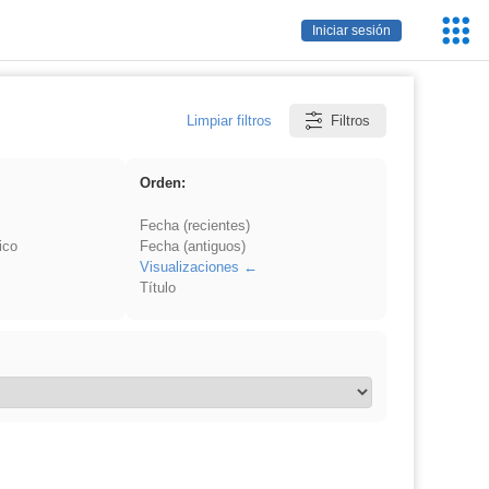
Servic
Iniciar sesión
Educa
Limpiar filtros
Filtros
Orden:
Fecha (recientes)
ico
Fecha (antiguos)
Visualizaciones
Título