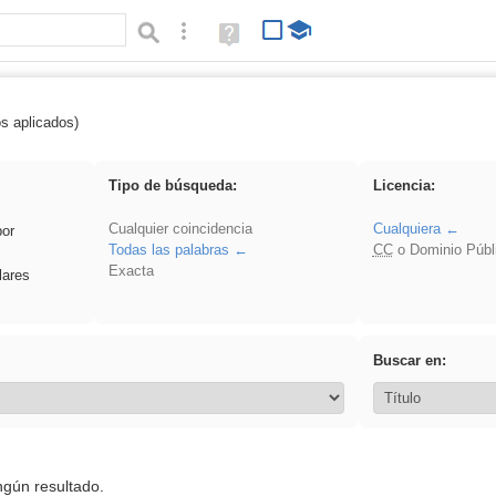
Búsqueda avanzada
Ayuda
(en
ventana
nueva)
os aplicados)
ritar
Tipo de búsqueda:
Licencia:
Cualquier coincidencia
Cualquiera
por
Todas las palabras
CC
o Dominio Públ
Exacta
lares
Buscar en:
ngún resultado.