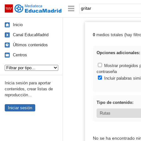
Mediateca de EducaMadrid
Saltar navegación
Palabra o frase:
Inicio
Canal EducaMadrid
0
medios totales (hay filtr
Resultados de: g
Últimos contenidos
Opciones adicionales:
Centros
Tipo de contenido:
Mostrar protegidos 
contraseña
Incluir palabras simi
Inicia sesión para aportar
contenidos, crear listas de
reproducción...
Tipo de contenido:
Iniciar sesión
No se ha encontrado ni