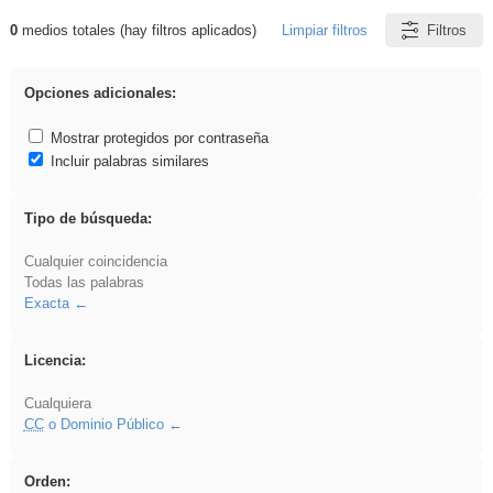
0
medios totales (hay filtros aplicados)
Limpiar filtros
Filtros
Resultados de: gritar
Opciones adicionales:
Mostrar protegidos por contraseña
Incluir palabras similares
Tipo de búsqueda:
Cualquier coincidencia
Todas las palabras
Exacta
Licencia:
Cualquiera
CC
o Dominio Público
Orden: