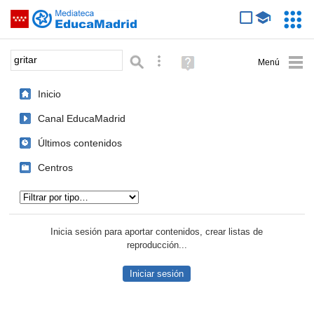
Mediateca de EducaMadrid
Saltar navegación
Servic
Educa
Palabra o frase:
Búsqueda avanzada
Ayuda
(en
ventana
Inicio
nueva)
Canal EducaMadrid
Últimos contenidos
Centros
Tipo de contenido:
Inicia sesión para aportar contenidos, crear listas de
reproducción...
Iniciar sesión