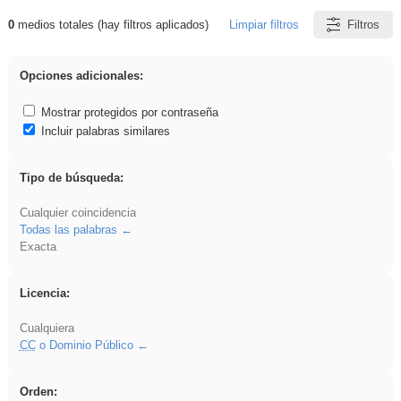
0
medios totales (hay filtros aplicados)
Limpiar filtros
Filtros
Resultados de: gritar
Opciones adicionales:
Mostrar protegidos por contraseña
Incluir palabras similares
Tipo de búsqueda:
Cualquier coincidencia
Todas las palabras
Exacta
Licencia:
Cualquiera
CC
o Dominio Público
Orden: