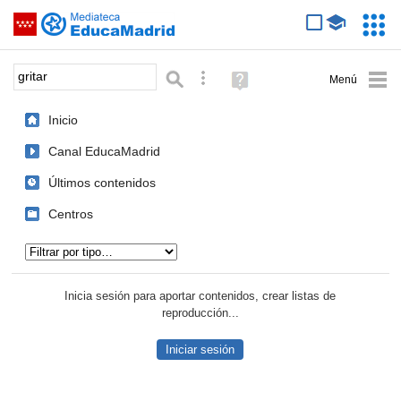
Mediateca de EducaMadrid
Saltar navegación
Servic
Educa
Palabra o frase:
Búsqueda avanzada
Ayuda
(en
ventana
Inicio
nueva)
Canal EducaMadrid
Últimos contenidos
Centros
Tipo de contenido:
Inicia sesión para aportar contenidos, crear listas de
reproducción...
Iniciar sesión