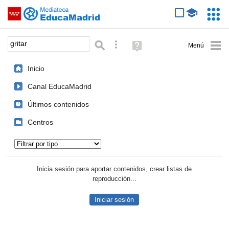
Mediateca de EducaMadrid
Saltar navegación
Servic
Educa
Palabra o frase:
Búsqueda avanzada
Ayuda
(en
ventana
Inicio
nueva)
Canal EducaMadrid
Últimos contenidos
Centros
Tipo de contenido:
Inicia sesión para aportar contenidos, crear listas de
reproducción...
Iniciar sesión