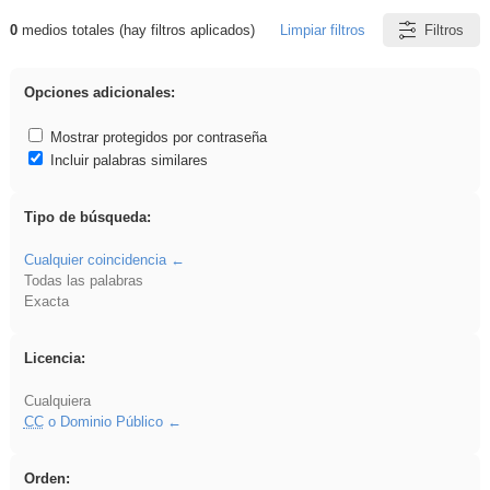
0
medios totales (hay filtros aplicados)
Limpiar filtros
Filtros
Resultados de: gritar
Opciones adicionales:
Mostrar protegidos por contraseña
Incluir palabras similares
Tipo de búsqueda:
Cualquier coincidencia
Todas las palabras
Exacta
Licencia:
Cualquiera
CC
o Dominio Público
Orden: