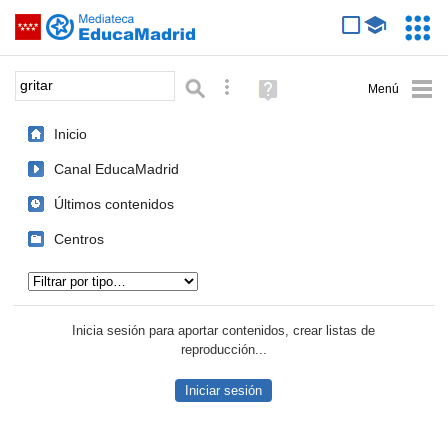
Mediateca de EducaMadrid
Saltar navegación
Servic
Educa
Palabra o frase:
Búsqueda avanzada
Ayuda
(en
ventana
Inicio
nueva)
Canal EducaMadrid
Últimos contenidos
Centros
Tipo de contenido:
Inicia sesión para aportar contenidos, crear listas de
reproducción...
Iniciar sesión