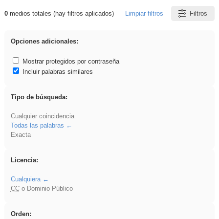
0
medios totales (hay filtros aplicados)
Limpiar filtros
Filtros
Resultados de: gritar
Opciones adicionales:
Mostrar protegidos por contraseña
Incluir palabras similares
Tipo de búsqueda:
Cualquier coincidencia
Todas las palabras
Exacta
Licencia:
Cualquiera
CC
o Dominio Público
Orden: