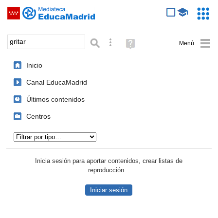
Mediateca de EducaMadrid
Saltar navegación
Servic
Educa
Palabra o frase:
Búsqueda avanzada
Ayuda
(en
ventana
Inicio
nueva)
Canal EducaMadrid
Últimos contenidos
Centros
Tipo de contenido:
Inicia sesión para aportar contenidos, crear listas de
reproducción...
Iniciar sesión