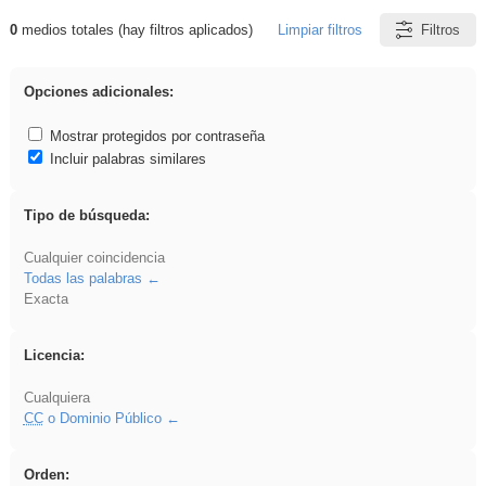
0
medios totales (hay filtros aplicados)
Limpiar filtros
Filtros
Resultados de: gritar
Opciones adicionales:
Mostrar protegidos por contraseña
Incluir palabras similares
Tipo de búsqueda:
Cualquier coincidencia
Todas las palabras
Exacta
Licencia:
Cualquiera
CC
o Dominio Público
Orden: