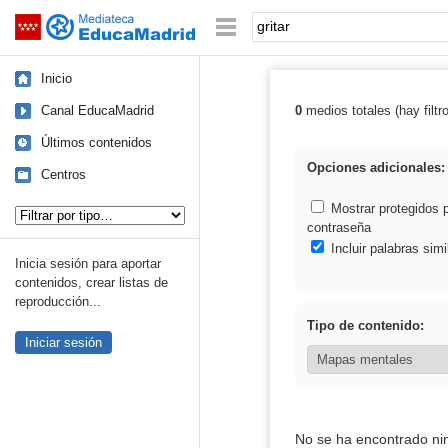
Mediateca de EducaMadrid
Saltar navegación
Palabra o frase:
Inicio
Canal EducaMadrid
0
medios totales (hay filtr
Resultados de: g
Últimos contenidos
Opciones adicionales:
Centros
Tipo de contenido:
Mostrar protegidos 
contraseña
Incluir palabras simi
Inicia sesión para aportar
contenidos, crear listas de
reproducción...
Tipo de contenido:
Iniciar sesión
No se ha encontrado ni