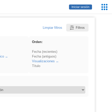
Servic
Iniciar sesión
Educa
Limpiar filtros
Filtros
Orden:
Fecha (recientes)
ico
Fecha (antiguos)
Visualizaciones
Título