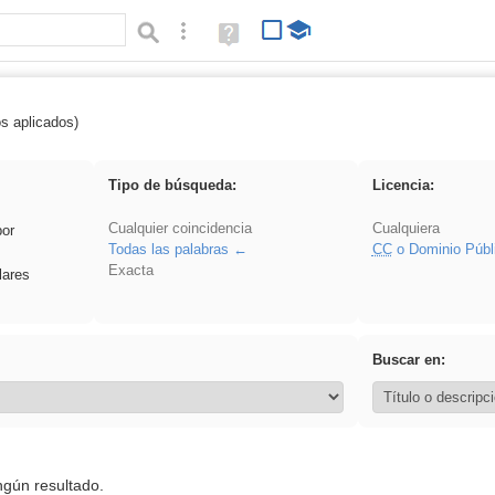
Búsqueda avanzada
Ayuda
(en
ventana
nueva)
os aplicados)
ritar
Tipo de búsqueda:
Licencia:
Cualquier coincidencia
Cualquiera
por
Todas las palabras
CC
o Dominio Públ
Exacta
lares
Buscar en:
ngún resultado.