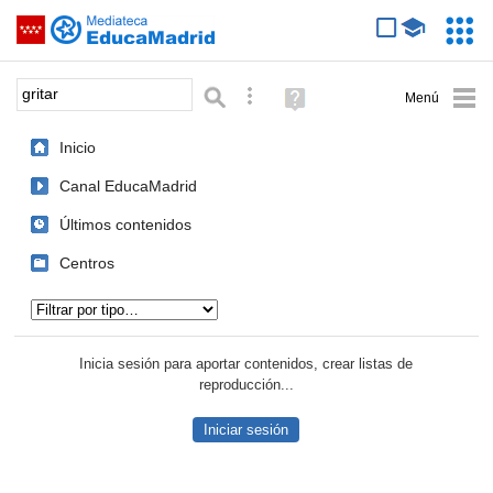
Mediateca de EducaMadrid
Saltar navegación
Servic
Educa
Palabra o frase:
Búsqueda avanzada
Ayuda
(en
ventana
Inicio
nueva)
Canal EducaMadrid
Últimos contenidos
Centros
Tipo de contenido:
Inicia sesión para aportar contenidos, crear listas de
reproducción...
Iniciar sesión