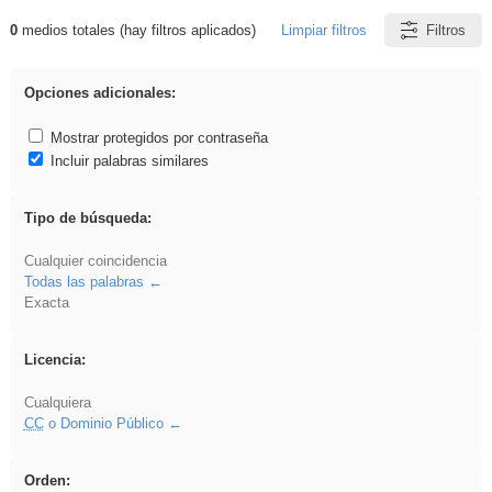
0
medios totales (hay filtros aplicados)
Limpiar filtros
Filtros
Resultados de: gritar
Opciones adicionales:
Mostrar protegidos por contraseña
Incluir palabras similares
Tipo de búsqueda:
Cualquier coincidencia
Todas las palabras
Exacta
Licencia:
Cualquiera
CC
o Dominio Público
Orden: