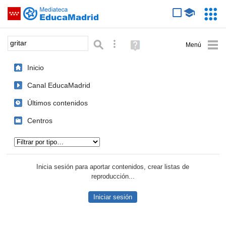
Mediateca de EducaMadrid
Saltar navegación
Servic
Educa
Palabra o frase:
Búsqueda avanzada
Ayuda
(en
ventana
Inicio
nueva)
Canal EducaMadrid
Últimos contenidos
Centros
Tipo de contenido:
Inicia sesión para aportar contenidos, crear listas de
reproducción...
Iniciar sesión