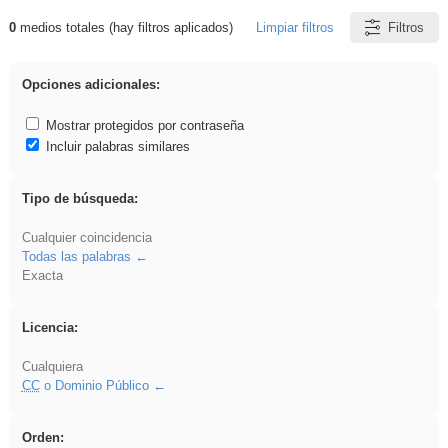
0
medios totales (hay filtros aplicados)
Limpiar filtros
Filtros
Resultados de: gritar
Opciones adicionales:
Mostrar protegidos por contraseña
Incluir palabras similares
Tipo de búsqueda:
Cualquier coincidencia
Todas las palabras
Exacta
Licencia:
Cualquiera
CC
o Dominio Público
Orden: