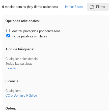
0
medios totales (hay filtros aplicados)
Limpiar filtros
Filtros
Resultados de: gritar
Opciones adicionales:
Mostrar protegidos por contraseña
Incluir palabras similares
Tipo de búsqueda:
Cualquier coincidencia
Todas las palabras
Exacta
Licencia:
Cualquiera
CC
o Dominio Público
Orden: