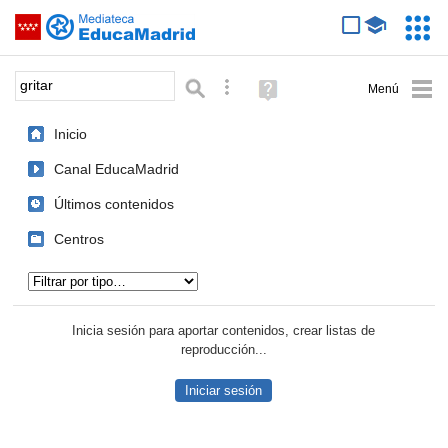
Mediateca de EducaMadrid
Saltar navegación
Servic
Educa
Palabra o frase:
Búsqueda avanzada
Ayuda
(en
ventana
Inicio
nueva)
Canal EducaMadrid
Últimos contenidos
Centros
Tipo de contenido:
Inicia sesión para aportar contenidos, crear listas de
reproducción...
Iniciar sesión