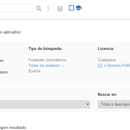
Búsqueda avanzada
Ayuda
(en
ventana
nueva)
os aplicados)
ritar
Tipo de búsqueda:
Licencia:
Cualquier coincidencia
Cualquiera
por
Todas las palabras
CC
o Dominio Públ
Exacta
lares
Buscar en:
ngún resultado.