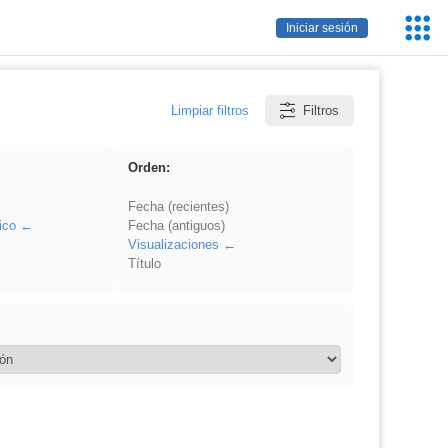
Servic
Iniciar sesión
Educa
Limpiar filtros
Filtros
Orden:
Fecha (recientes)
ico
Fecha (antiguos)
Visualizaciones
Título