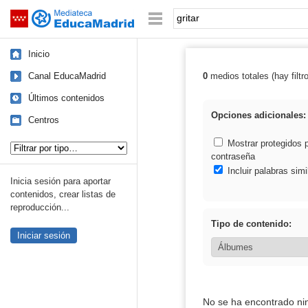
Mediateca de EducaMadrid
Saltar navegación
Palabra o frase:
Inicio
Canal EducaMadrid
0
medios totales (hay filtr
Resultados de: g
Últimos contenidos
Opciones adicionales:
Centros
Tipo de contenido:
Mostrar protegidos 
contraseña
Incluir palabras simi
Inicia sesión para aportar
contenidos, crear listas de
reproducción...
Tipo de contenido:
Iniciar sesión
No se ha encontrado ni