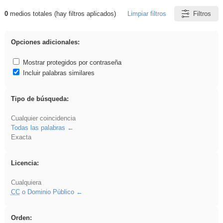
0
medios totales (hay filtros aplicados)
Limpiar filtros
Filtros
Resultados de: gritar
Opciones adicionales:
Mostrar protegidos por contraseña
Incluir palabras similares
Tipo de búsqueda:
Cualquier coincidencia
Todas las palabras
Exacta
Licencia:
Cualquiera
CC
o Dominio Público
Orden: