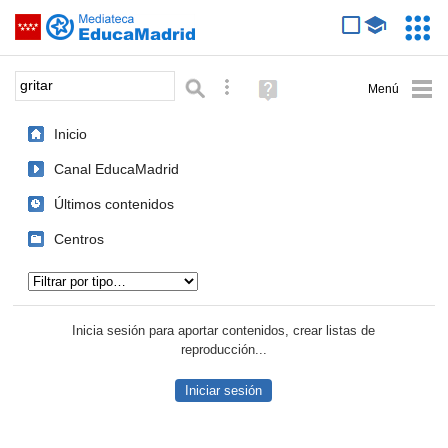
Mediateca de EducaMadrid
Saltar navegación
Servic
Educa
Palabra o frase:
Búsqueda avanzada
Ayuda
(en
ventana
Inicio
nueva)
Canal EducaMadrid
Últimos contenidos
Centros
Tipo de contenido:
Inicia sesión para aportar contenidos, crear listas de
reproducción...
Iniciar sesión