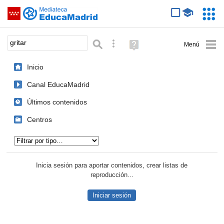
Mediateca de EducaMadrid
Saltar navegación
Servic
Educa
Palabra o frase:
Búsqueda avanzada
Ayuda
(en
ventana
Inicio
nueva)
Canal EducaMadrid
Últimos contenidos
Centros
Tipo de contenido:
Inicia sesión para aportar contenidos, crear listas de
reproducción...
Iniciar sesión