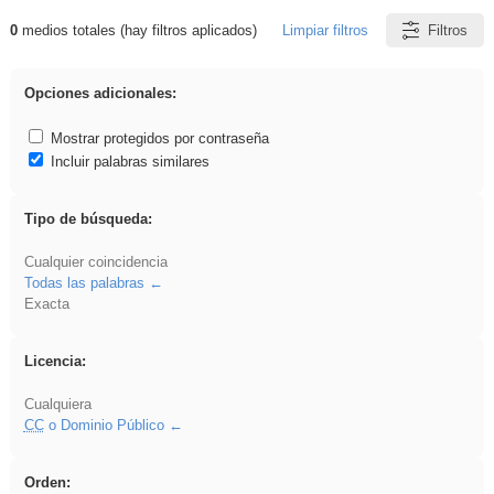
0
medios totales (hay filtros aplicados)
Limpiar filtros
Filtros
Resultados de: gritar
Opciones adicionales:
Mostrar protegidos por contraseña
Incluir palabras similares
Tipo de búsqueda:
Cualquier coincidencia
Todas las palabras
Exacta
Licencia:
Cualquiera
CC
o Dominio Público
Orden: