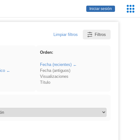
Servic
Iniciar sesión
Educa
Limpiar filtros
Filtros
Orden:
Fecha (recientes)
ico
Fecha (antiguos)
Visualizaciones
Título