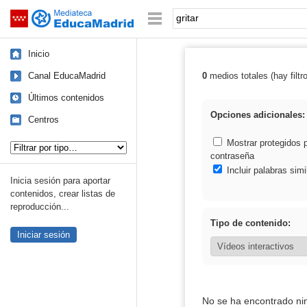
Mediateca de EducaMadrid
Saltar navegación
Palabra o frase:
Inicio
Canal EducaMadrid
0
medios totales (hay filtr
Resultados de: g
Últimos contenidos
Opciones adicionales:
Centros
Tipo de contenido:
Mostrar protegidos 
contraseña
Incluir palabras simi
Inicia sesión para aportar
contenidos, crear listas de
reproducción...
Tipo de contenido:
Iniciar sesión
No se ha encontrado ni