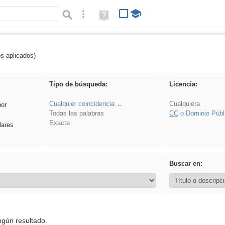
Búsqueda avanzada
Ayuda
(en
ventana
nueva)
os aplicados)
ritar
Tipo de búsqueda:
Licencia:
Cualquier coincidencia
Cualquiera
por
Todas las palabras
CC
o Dominio Públ
Exacta
lares
Buscar en:
ngún resultado.