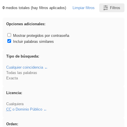
0
medios totales (hay filtros aplicados)
Limpiar filtros
Filtros
Resultados de: gritar
Opciones adicionales:
Mostrar protegidos por contraseña
Incluir palabras similares
Tipo de búsqueda:
Cualquier coincidencia
Todas las palabras
Exacta
Licencia:
Cualquiera
CC
o Dominio Público
Orden: