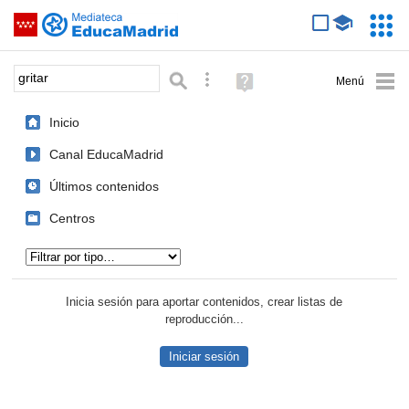
Mediateca de EducaMadrid
Saltar navegación
Servic
Educa
Palabra o frase:
Búsqueda avanzada
Ayuda
(en
ventana
Inicio
nueva)
Canal EducaMadrid
Últimos contenidos
Centros
Tipo de contenido:
Inicia sesión para aportar contenidos, crear listas de
reproducción...
Iniciar sesión